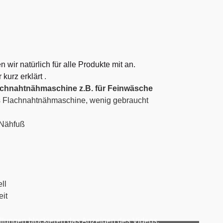
n
n wir natürlich für alle Produkte mit an.
 kurz erklärt
.
chnahtnähmaschine z.B. für Feinwäsche
 Flachnahtnähmaschine, wenig gebraucht
 Nähfuß
ll
eit
llungen blockieren das Anzeigen des Videos.