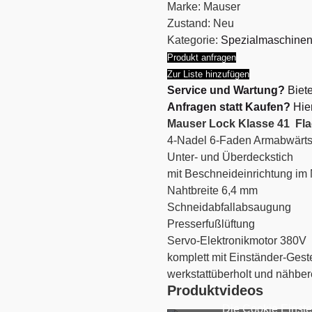
Marke:
Mauser
Zustand:
Neu
Kategorie:
Spezialmaschine
Produkt anfragen
Zur Liste hinzufügen
Service und Wartung?
Biete
Anfragen statt Kaufen?
Hier
Mauser Lock Klasse 41 Fla
4-Nadel 6-Faden Armabwärts
Unter- und Überdeckstich
mit Beschneideinrichtung im
Nahtbreite 6,4 mm
Schneidabfallabsaugung
Presserfußlüftung
Servo-Elektronikmotor 380V
komplett mit Einständer-Geste
werkstattüberholt und nähber
Produktvideos
Die Cookie Einste