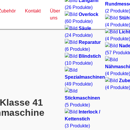
Langarm
Rundmess
(26 Produkte)
Zubehör
Kontakt
Über
(2 Produkte
Overlock
uns
Stüh
(60 Produkte)
(4 Produkte
Säule
Lich
(24 Produkte)
(4 Produkte
Reparatur
Nade
(6 Produkte)
(57 Produkt
Blindstich
(10 Produkte)
Nähmaschi
(4 Produkte
Spezialmaschinen
Zube
(49 Produkte)
(4 Produkte
Stickmaschinen
Klasse 41
(5 Produkte)
hmaschine
Interlock /
Kettenstich
(3 Produkte)